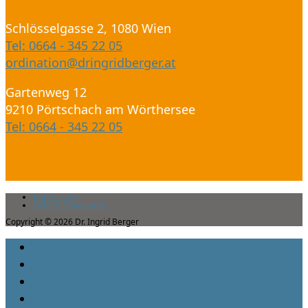
Schlösselgasse 2, 1080 Wien
Tel: 0664 - 345 22 05
ordination@dringridberger.at
Gartenweg 12
9210 Pörtschach am Wörthersee
Tel: 0664 - 345 22 05
Impressum
Links & Downloads
Copyright © 2026 Dr. Ingrid Berger
HOME
BEHANDLUNGSPHILOSOPHIE
LEISTUNGEN
AKTUELLES